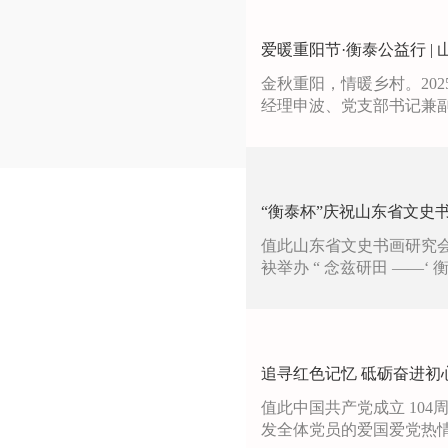
爱暖重阳节·衡泰公益行 |
金秋重阳，情暖乡村。20
经理申波、党支部书记兼副
“衡泰杯”庆祝山东省文史
值此山东省文史书画研究
袂举办 “ 念兹研田 ——‘
追寻红色记忆 砥砺奋进初
值此中国共产党成立 10
发全体党员的爱国爱党热情